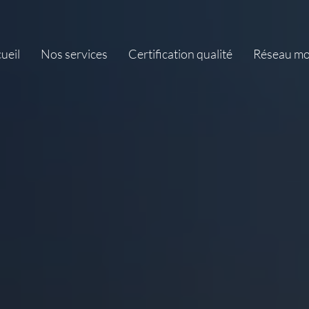
igation
ueil
Nos services
Certification qualité
Réseau mo
ncipale