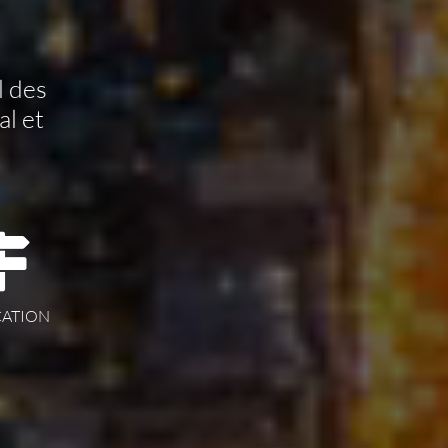
l des
l et
CATION